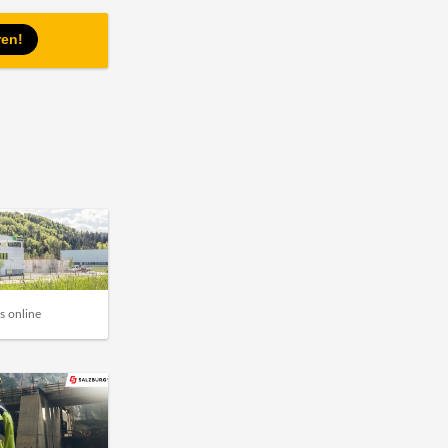
ren!
s online