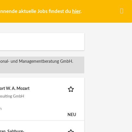
pannende aktuelle Jobs findest du
hier
.
ersonal- und Managementberatung GmbH.
ort W. A. Mozart
nsulting GmbH
n
NEU
an, Salzburg-