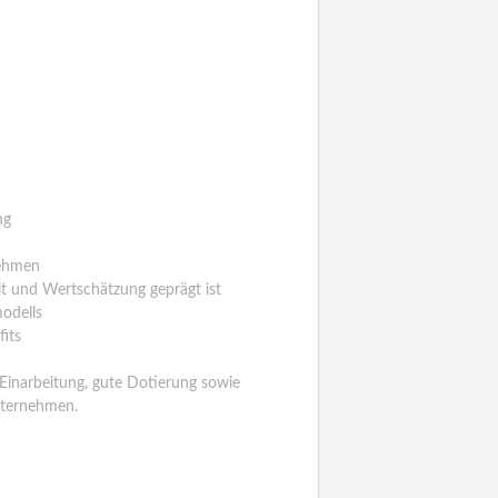
ng
nehmen
t und Wertschätzung geprägt ist
modells
fits
 Einarbeitung, gute Dotierung sowie
nternehmen.