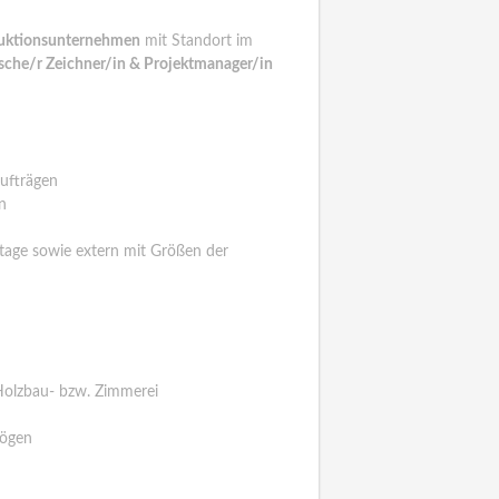
duktionsunternehmen
mit Standort im
sche/r Zeichner/in & Projektmanager/in
ufträgen
n
age sowie extern mit Größen der
 Holzbau- bzw. Zimmerei
mögen