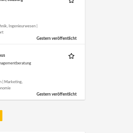
chnik, Ingenieurwesen |
ort
Gestern veröffentlicht
mus
anagementberatung
n | Marketing,
onomie
Gestern veröffentlicht