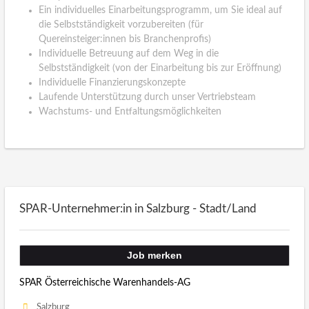
Ein individuelles Einarbeitungsprogramm, um Sie ideal auf
die Selbstständigkeit vorzubereiten (für
Quereinsteiger:innen bis Branchenprofis)
Individuelle Betreuung auf dem Weg in die
Selbstständigkeit (von der Einarbeitung bis zur Eröffnung)
Individuelle Finanzierungskonzepte
Laufende Unterstützung durch unser Vertriebsteam
Wachstums- und Entfaltungsmöglichkeiten
SPAR-Unternehmer:in in Salzburg - Stadt/Land
Job merken
SPAR Österreichische Warenhandels-AG
Salzburg