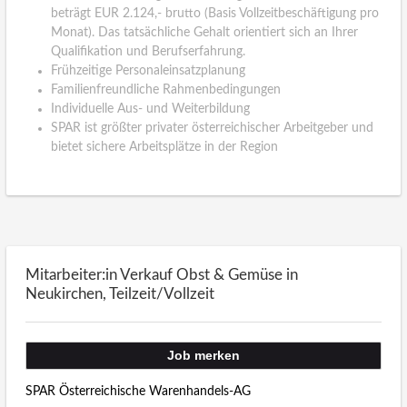
beträgt EUR 2.124,- brutto (Basis Vollzeitbeschäftigung pro
Monat). Das tatsächliche Gehalt orientiert sich an Ihrer
Qualifikation und Berufserfahrung.
Frühzeitige Personaleinsatzplanung
Familienfreundliche Rahmenbedingungen
Individuelle Aus- und Weiterbildung
SPAR ist größter privater österreichischer Arbeitgeber und
bietet sichere Arbeitsplätze in der Region
Mitarbeiter:in Verkauf Obst & Gemüse in
Neukirchen, Teilzeit/Vollzeit
Job merken
SPAR Österreichische Warenhandels-AG