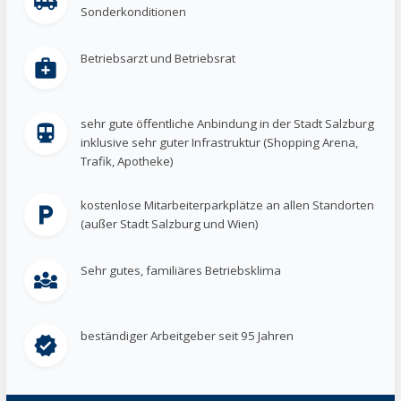
airport_shuttle
Sonderkonditionen
Betriebsarzt und Betriebsrat
medical_services
sehr gute öffentliche Anbindung in der Stadt Salzburg
directions_transit
inklusive sehr guter Infrastruktur (Shopping Arena,
Trafik, Apotheke)
kostenlose Mitarbeiterparkplätze an allen Standorten
local_parking
(außer Stadt Salzburg und Wien)
Sehr gutes, familiäres Betriebsklima
diversity_3
beständiger Arbeitgeber seit 95 Jahren
verified