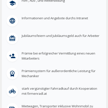
Fort-, Aus-, und Weiterbildung
school
Informationen und Angebote durchs Intranet
language
Jubiläumsfeiern und Jubiläumsgeld auch für Arbeiter
card_giftcard
Prämie bei erfolgreicher Vermittlung eines neuen
person_add
Mitarbeiters
Prämiensystem für außerordentliche Leistung für
workspace_premium
Mechaniker
stark vergünstigter Fahrradkauf durch Kooperation
pedal_bike
mit firmenradl.at
Mietwagen, Transporter inklusive Wohnmobil zu