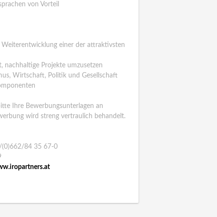
sprachen von Vorteil
n Weiterentwicklung einer der attraktivsten
t, nachhaltige Projekte umzusetzen
s, Wirtschaft, Politik und Gesellschaft
 Komponenten
bitte Ihre Bewerbungsunterlagen an
werbung wird streng vertraulich behandelt.
43/(0)662/84 35 67-0
9
w.iropartners.at