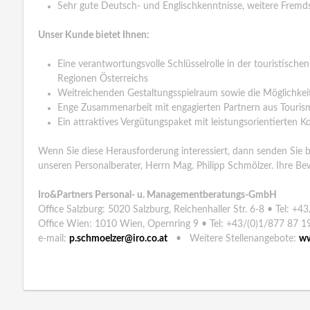
Sehr gute Deutsch- und Englischkenntnisse, weitere Fremd
Unser Kunde bietet Ihnen:
Eine verantwortungsvolle Schlüsselrolle in der touristische
Regionen Österreichs
Weitreichenden Gestaltungsspielraum sowie die Möglichkei
Enge Zusammenarbeit mit engagierten Partnern aus Tourismu
Ein attraktives Vergütungspaket mit leistungsorientierten
Wenn Sie diese Herausforderung interessiert, dann senden Sie 
unseren Personalberater, Herrn Mag. Philipp Schmölzer. Ihre Be
Iro&Partners Personal- u. Managementberatungs-GmbH
Office Salzburg: 5020 Salzburg, Reichenhaller Str. 6-8 • Tel: +
Office Wien: 1010 Wien, Opernring 9 • Tel: +43/(0)1/877 87 1
e-mail:
p.schmoelzer@iro.co.at
• Weitere Stellenangebote:
ww