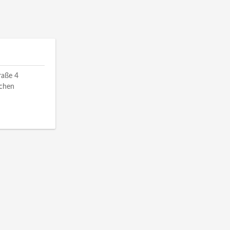
raße 4
rchen