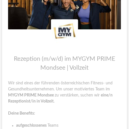
Rezeption (m/w/d) im MYGYM PRIME
Mondsee | Vollzeit
Wir sind eines der führenden österreichischen Fitness- und
Gesundheitsunternehmen. Um unser motiviertes Team im
MYGYM PRIME Mondsee
zu verstärken, suchen wir
eine/n
Rezeptionist/in in Vollzeit.
Deine Benefits:
aufgeschlossenes
Teams