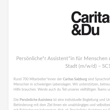
Persönliche*r Assistent*in für Menschen 
Stadt (m/w/d) – 
Rund 700 Mitarbeiter*innen der
Caritas Salzburg
sind Sprachroh
Menschen in schwierigen Lebenslagen. Wir unterstützen, betreuen
Hilfe brauchen. Werde auch du Teil unseres vielfältigen Teams u
Die
Persönliche Assistenz
ist eine individuelle Begleitung und 
Behinderung mit dem Ziel ihnen ein unabhängiges und selbstb