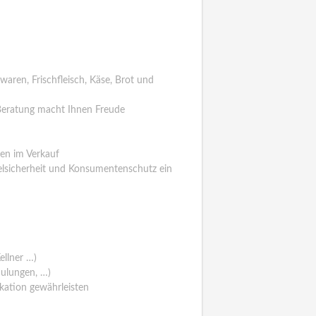
aren, Frischfleisch, Käse, Brot und
e Beratung macht Ihnen Freude
gen im Verkauf
elsicherheit und Konsumentenschutz ein
ellner …)
hulungen, …)
ation gewährleisten