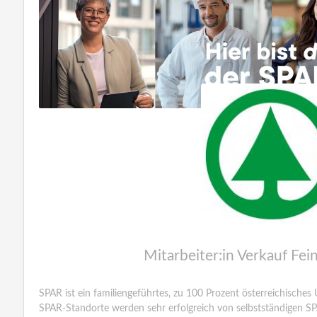
Mitarbeiter:in Verkauf Fein
SPAR ist ein familiengeführtes, zu 100 Prozent österreichische
SPAR-Standorte werden sehr erfolgreich von selbstständigen SP