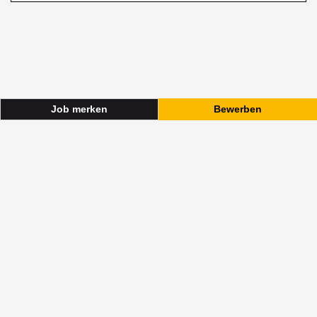
Job merken
Bewerben
Mitarbeiter Kassa (m/w/d) TZ 20-30 Std./Wo
Bewerben
Job merken