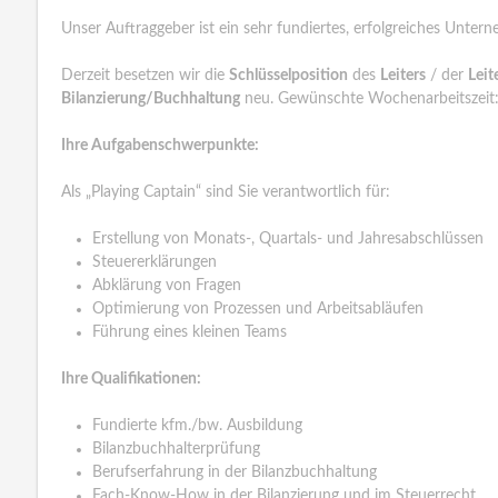
Unser Auftraggeber ist ein sehr fundiertes, erfolgreiches Unter
Derzeit besetzen wir die
Schlüsselposition
des
Leiters
/ der
Leit
Bilanzierung/Buchhaltung
neu. Gewünschte Wochenarbeitszeit
Ihre Aufgabenschwerpunkte:
Als „Playing Captain“ sind Sie verantwortlich für:
Erstellung von Monats-, Quartals- und Jahresabschlüssen
Steuererklärungen
Abklärung von Fragen
Optimierung von Prozessen und Arbeitsabläufen
Führung eines kleinen Teams
Ihre Qualifikationen:
Fundierte kfm./bw. Ausbildung
Bilanzbuchhalterprüfung
Berufserfahrung in der Bilanzbuchhaltung
Fach-Know-How in der Bilanzierung und im Steuerrecht