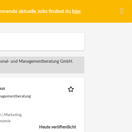
pannende aktuelle Jobs findest du
hier
.
ersonal- und Managementberatung GmbH.
mus
anagementberatung
n | Marketing,
onomie
Heute veröffentlicht