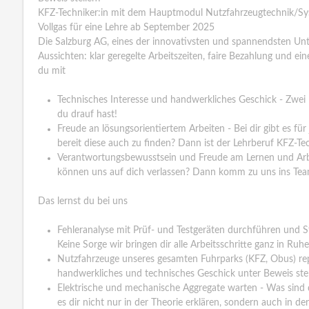
KFZ-Techniker:in mit dem Hauptmodul Nutzfahrzeugtechnik/Sy
Vollgas für eine Lehre ab September 2025
Die Salzburg AG, eines der innovativsten und spannendsten Unte
Aussichten: klar geregelte Arbeitszeiten, faire Bezahlung und ei
du mit
Technisches Interesse und handwerkliches Geschick - Zwei 
du drauf hast!
Freude an lösungsorientiertem Arbeiten - Bei dir gibt es fü
bereit diese auch zu finden? Dann ist der Lehrberuf KFZ-Tec
Verantwortungsbewusstsein und Freude am Lernen und Arbe
können uns auf dich verlassen? Dann komm zu uns ins Tea
Das lernst du bei uns
Fehleranalyse mit Prüf- und Testgeräten durchführen und
Keine Sorge wir bringen dir alle Arbeitsschritte ganz in Ruhe
Nutzfahrzeuge unseres gesamten Fuhrparks (KFZ, Obus) rep
handwerkliches und technisches Geschick unter Beweis stel
Elektrische und mechanische Aggregate warten - Was sin
es dir nicht nur in der Theorie erklären, sondern auch in der