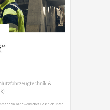
 (Nutzfahrzeugtechnik &
k)
immer dein handwerkliches Geschick unter