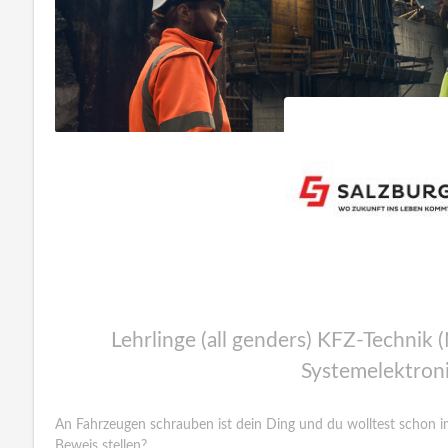
Lehrlinge (all genders) KFZ-Technik
Systemelektroni
An Fahrzeugen schrauben ist dein Ding und du wolltest schon 
Beweis stellen?