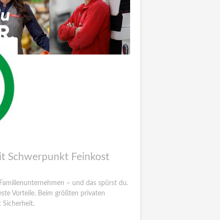
it Schwerpunkt Feinkost
Familienunternehmen – und das spürst du.
te Vorteile. Beim größten privaten
 Sicherheit.