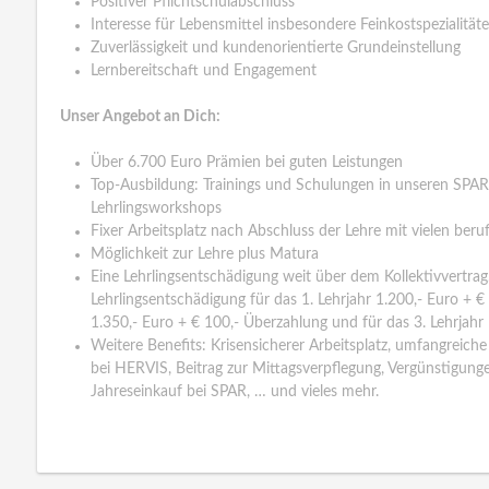
Positiver Pflichtschulabschluss
Interesse für Lebensmittel insbesondere Feinkostspezialität
Zuverlässigkeit und kundenorientierte Grundeinstellung
Lernbereitschaft und Engagement
Unser Angebot an Dich:
Über 6.700 Euro Prämien bei guten Leistungen
Top-Ausbildung: Trainings und Schulungen in unseren SPA
Lehrlingsworkshops
Fixer Arbeitsplatz nach Abschluss der Lehre mit vielen beru
Möglichkeit zur Lehre plus Matura
Eine Lehrlingsentschädigung weit über dem Kollektivvertrag
Lehrlingsentschädigung für das 1. Lehrjahr 1.200,- Euro + € 
1.350,- Euro + € 100,- Überzahlung und für das 3. Lehrjahr
Weitere Benefits: Krisensicherer Arbeitsplatz, umfangreich
bei HERVIS, Beitrag zur Mittagsverpflegung, Vergünstigunge
Jahreseinkauf bei SPAR, … und vieles mehr.