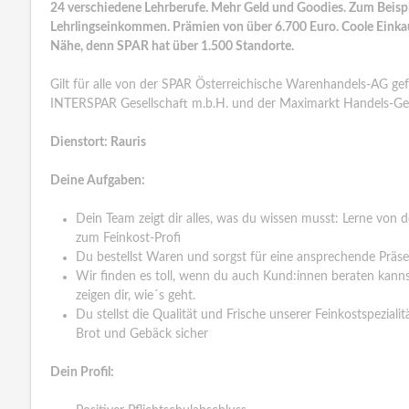
24 verschiedene Lehrberufe. Mehr Geld und Goodies. Zum Beispie
Lehrlingseinkommen. Prämien von über 6.700 Euro. Coole Einkauf
Nähe, denn SPAR hat über 1.500 Standorte.
Gilt für alle von der SPAR Österreichische Warenhandels-AG gefü
INTERSPAR Gesellschaft m.b.H. und der Maximarkt Handels-Ges
Dienstort: Rauris
Deine Aufgaben:
Dein Team zeigt dir alles, was du wissen musst: Lerne von 
zum Feinkost-Profi
Du bestellst Waren und sorgst für eine ansprechende Präs
Wir finden es toll, wenn du auch Kund:innen beraten kan
zeigen dir, wie´s geht.
Du stellst die Qualität und Frische unserer Feinkostspeziali
Brot und Gebäck sicher
Dein Profil: