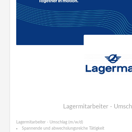
Lagermitarbeiter - Umsch
Lagermitarbeiter - Umschlag (m/w/d)
Spannende und abwechslungsreiche Tätigkeit