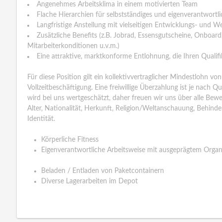
Angenehmes Arbeitsklima in einem motivierten Team
Flache Hierarchien für selbstständiges und eigenverantwortli
Langfristige Anstellung mit vielseitigen Entwicklungs- und W
Zusätzliche Benefits (z.B. Jobrad, Essensgutscheine, Onboard
Mitarbeiterkonditionen u.v.m.)
Eine attraktive, marktkonforme Entlohnung, die Ihren Qualif
Für diese Position gilt ein kollektivvertraglicher Mindestlohn v
Vollzeitbeschäftigung. Eine freiwillige Überzahlung ist je nach Qu
wird bei uns wertgeschätzt, daher freuen wir uns über alle Be
Alter, Nationalität, Herkunft, Religion/Weltanschauung, Behind
Identität.
Körperliche Fitness
Eigenverantwortliche Arbeitsweise mit ausgeprägtem Organi
Beladen / Entladen von Paketcontainern
Diverse Lagerarbeiten im Depot