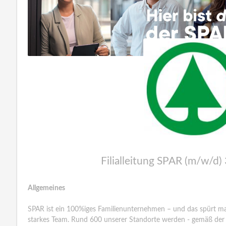
Filialleitung SPAR (m/w/d)
Allgemeines
SPAR ist ein 100%iges Familienunternehmen – und das spürt m
starkes Team. Rund 600 unserer Standorte werden - gemäß der T