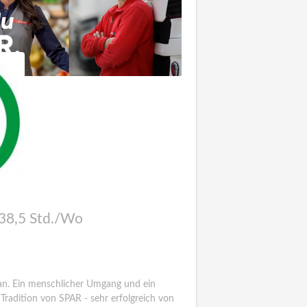
 38,5 Std./Wo
an. Ein menschlicher Umgang und ein
radition von SPAR - sehr erfolgreich von