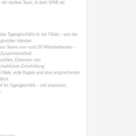
 ein starkes Team, in dem SPAR als
es Tagesgeschäfts in der Filiale – von der
ungsvollen Händen
rten Teams von rund 20 Mitarbeitenden –
te Zusammenarbeit
zahlen, Erkennen von
chaftlichen Entwicklung
iliale, volle Regale und eine ansprechende
lässt
r im Tagesgeschäft – mit anpacken,
n