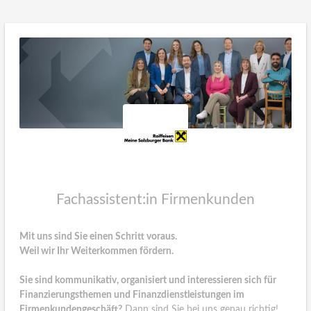
Fachassistent:in Firmenkunden
Mit uns sind Sie einen Schritt voraus.
Weil wir Ihr Weiterkommen fördern.
Sie sind kommunikativ, organisiert und interessieren sich für
Finanzierungsthemen und Finanzdienstleistungen im
Firmenkundengeschäft?
Dann sind Sie bei uns genau richtig!